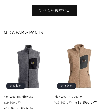
常
ー
常
価
ル
価
すべてを表示する
格
価
格
格
MIDWEAR & PANTS
売り切れ
売り切れ
Flok Wool Ms Pile Vest
Flok Wool Pile Vest W
通
セ
通
セ
¥13,860 JPY
¥19,800 JPY
¥19,800 JPY
常
¥13,860 JPYから
ー
常
ー