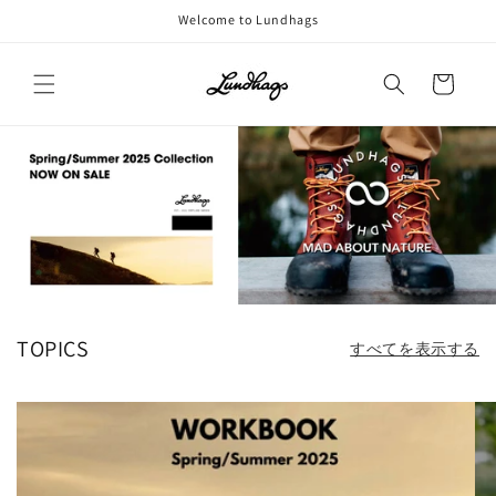
コンテ
Welcome to Lundhags
ンツに
進む
カ
ー
ト
TOPICS
すべてを表示する