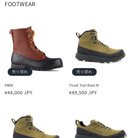
FOOTWEAR
売り切れ
売り切れ
PARK
Tived Trail Boot M
通
¥44,000 JPY
通
¥49,500 JPY
常
常
価
価
格
格