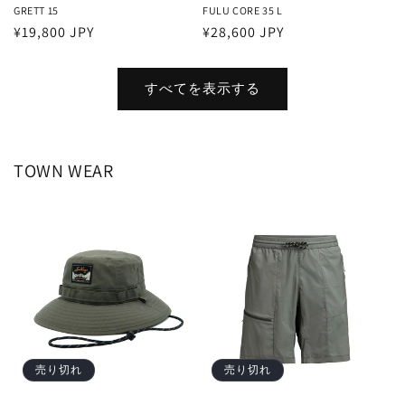
GRETT 15
FULU CORE 35 L
通
¥19,800 JPY
通
¥28,600 JPY
常
常
価
価
すべてを表示する
格
格
TOWN WEAR
売り切れ
売り切れ