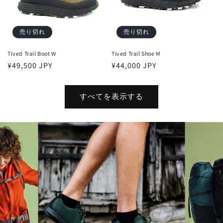
売り切れ
売り切れ
Tived Trail Boot W
Tived Trail Shoe M
通
¥49,500 JPY
通
¥44,000 JPY
常
常
価
価
すべてを表示する
格
格