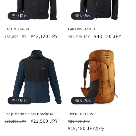
売り切れ
売り切れ
LAKE MS JACKET
LAKA WS JACKET
通
セ
¥43,120 JPY
通
セ
¥43,120 JPY
¥61,600 JPY
¥61,600 JPY
常
ー
常
ー
価
ル
価
ル
格
価
格
価
格
格
売り切れ
売り切れ
Padje Merino Block Hoodie M
TIVED LIGHT 35 L
通
セ
¥21,560 JPY
通
セ
¥30,800 JPY
¥26,400 JPY
常
ー
常
¥18,480 JPYから
ー
価
ル
価
ル