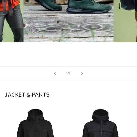
の
1
/
2
JACKET & PANTS