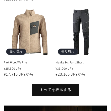
価
ル
価
ル
格
価
格
価
格
格
売り切れ
売り切れ
Flok Wool Ws Pile
Makke Ms Pant Short
通
セ
通
セ
¥25,300 JPY
¥33,000 JPY
常
¥17,710 JPYから
ー
常
¥23,100 JPYから
ー
価
ル
価
ル
格
価
格
価
すべてを表示する
格
格