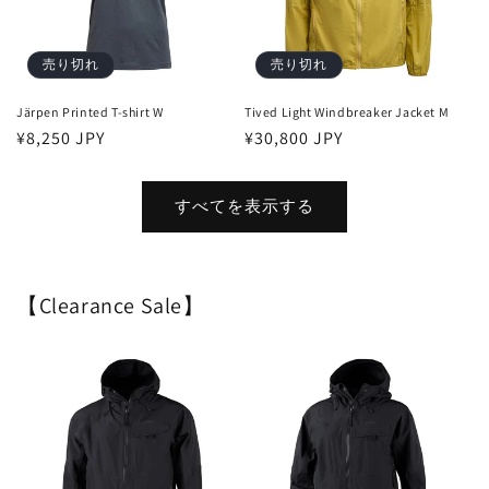
売り切れ
売り切れ
Järpen Printed T-shirt W
Tived Light Windbreaker Jacket M
通
¥8,250 JPY
通
¥30,800 JPY
常
常
価
価
すべてを表示する
格
格
【Clearance Sale】