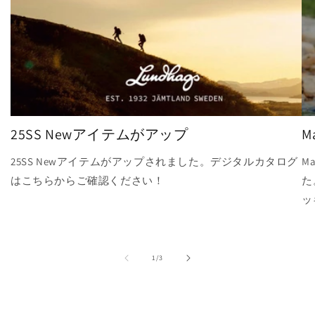
25SS Newアイテムがアップ
Ma
25SS Newアイテムがアップされました。デジタルカタログ
M
はこちらからご確認ください！
た
ッ
の
1
/
3