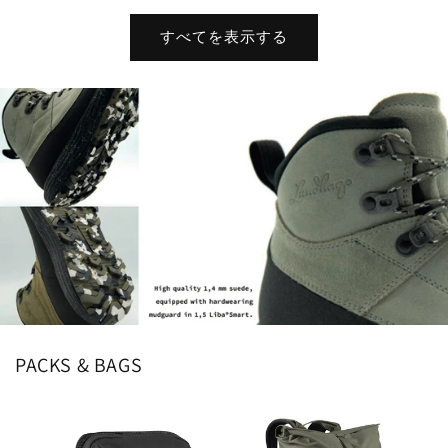
格
価
格
価
すべてを表示する
格
格
PACKS & BAGS