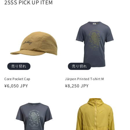
25SS PICK UP ITEM
売り切れ
売り切れ
Core Pocket Cap
Järpen Printed T-shirt M
通
¥6,050 JPY
通
¥8,250 JPY
常
常
価
価
格
格