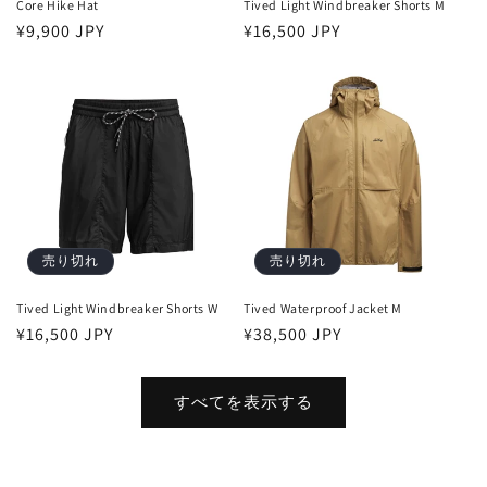
Core Hike Hat
Tived Light Windbreaker Shorts M
通
¥9,900 JPY
通
¥16,500 JPY
常
常
価
価
格
格
売り切れ
売り切れ
Tived Light Windbreaker Shorts W
Tived Waterproof Jacket M
通
¥16,500 JPY
通
¥38,500 JPY
常
常
価
価
すべてを表示する
格
格