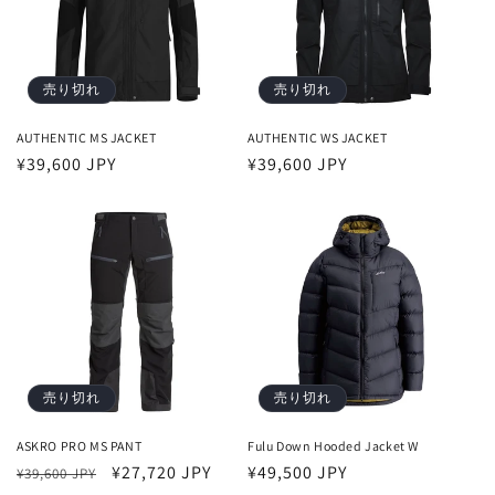
売り切れ
売り切れ
AUTHENTIC MS JACKET
AUTHENTIC WS JACKET
通
¥39,600 JPY
通
¥39,600 JPY
常
常
価
価
格
格
売り切れ
売り切れ
ASKRO PRO MS PANT
Fulu Down Hooded Jacket W
通
セ
¥27,720 JPY
通
¥49,500 JPY
¥39,600 JPY