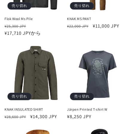
売り切れ
売り切れ
Flok Wool Ms Pile
KNAK MS PANT
通
セ
通
セ
¥11,000 JPY
¥25,300 JPY
¥22,000 JPY
常
¥17,710 JPYから
ー
常
ー
価
ル
価
ル
格
価
格
価
格
格
売り切れ
売り切れ
KNAK INSULATED SHIRT
Järpen Printed T-shirt W
通
セ
¥14,300 JPY
通
¥8,250 JPY
¥28,600 JPY
常
ー
常
価
ル
価