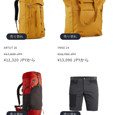
格
価
格
格
売り切れ
売り切れ
ARTUT 26
YMSE 24
通
セ
通
セ
¥17,600 JPY
¥18,700 JPY
常
¥12,320 JPYから
ー
常
¥13,090 JPYから
ー
価
ル
価
ル
格
価
格
価
格
格
売り切れ
売り切れ