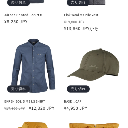
売り切れ
売り切れ
Järpen Printed T-shirt M
Flok Wool Ms Pile Vest
通
¥8,250 JPY
通
セ
¥19,800 JPY
常
常
¥13,860 JPYから
ー
価
価
ル
格
格
価
格
売り切れ
売り切れ
EKREN SOLID MS LS SHIRT
BASE ll CAP
通
セ
¥12,320 JPY
通
¥4,950 JPY
¥17,600 JPY
常
ー
常
価
ル
価