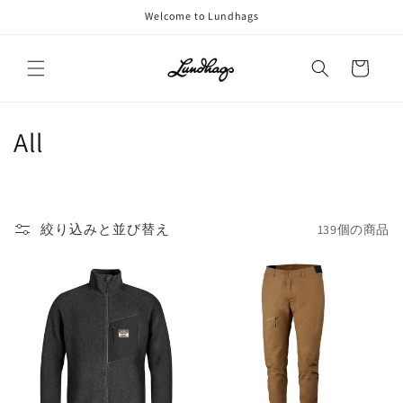
コンテ
Welcome to Lundhags
ンツに
進む
カ
ー
ト
コ
All
レ
ク
絞り込みと並び替え
139個の商品
シ
ョ
ン
: