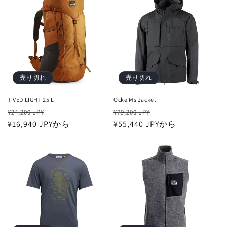
格
価
格
格
売り切れ
売り切れ
TIVED LIGHT 25 L
Ocke Ms Jacket
通
セ
通
セ
¥24,200 JPY
¥79,200 JPY
常
¥16,940 JPYから
ー
常
¥55,440 JPYから
ー
価
ル
価
ル
格
価
格
価
格
格