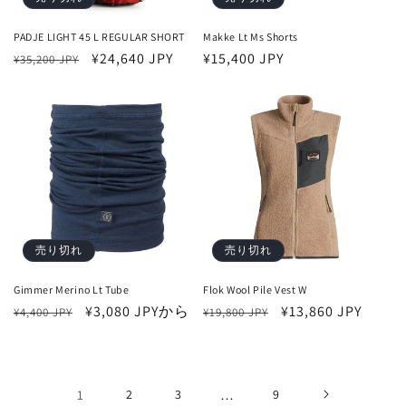
PADJE LIGHT 45 L REGULAR SHORT
Makke Lt Ms Shorts
通
セ
¥24,640 JPY
通
¥15,400 JPY
¥35,200 JPY
常
ー
常
価
ル
価
格
価
格
格
売り切れ
売り切れ
Gimmer Merino Lt Tube
Flok Wool Pile Vest W
通
セ
¥3,080 JPYから
通
セ
¥13,860 JPY
¥4,400 JPY
¥19,800 JPY
常
ー
常
ー
価
ル
価
ル
格
価
格
価
1
2
3
…
9
格
格