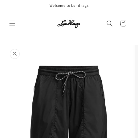
コンテ
Welcome to Lundhags
ンツに
進む
カ
ー
ト
商品情
報にス
キップ