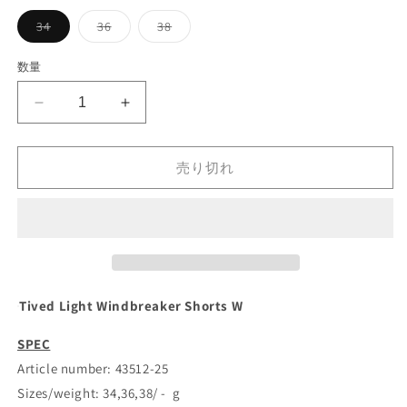
シ
ョ
バ
バ
バ
34
36
38
ン
リ
リ
リ
は
エ
エ
エ
売
ー
ー
ー
数量
り
シ
シ
シ
切
ョ
ョ
ョ
れ
ン
ン
ン
て
Tived
Tived
は
は
は
い
売
売
売
Light
Light
る
り
り
り
か
Windbreaker
Windbreaker
切
切
切
販
れ
れ
れ
Shorts
Shorts
売り切れ
売
て
て
て
で
W
W
い
い
い
き
る
る
る
の
の
ま
か
か
か
せ
数
数
販
販
販
ん
売
売
売
量
量
で
で
で
き
き
き
を
を
ま
ま
ま
せ
せ
せ
減
増
Tived Light Windbreaker Shorts W
ん
ん
ん
ら
や
す
す
SPEC
Article number: 43512-25
Sizes/weight: 34,36,38/ - g