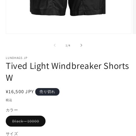
モ
ー
の
1
/
4
ダ
ル
で
LUNDHAGS JP
Tived Light Windbreaker Shorts
メ
デ
W
ィ
ア
(1)
(2
を
通
¥16,500 JPY
売り切れ
開
常
税込
く
価
カラー
格
バ
Black - 10000
リ
エ
ー
サイズ