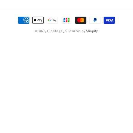
決
済
© 2026,
Lundhags.jp
Powered by Shopify
方
法