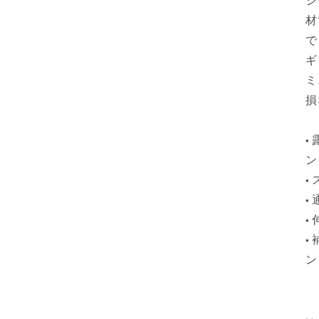
シ
材
で
ギ
ミ
損
•
ン
•
•
•
•
ン