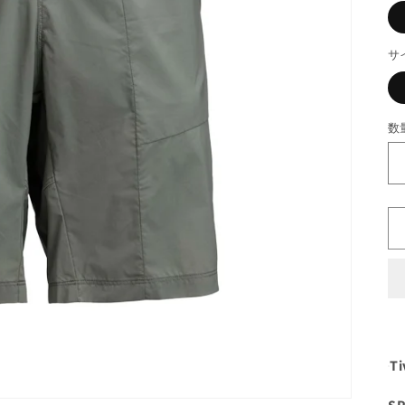
サ
数
Ti