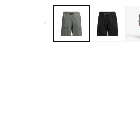
ー
ダ
ル
で
メ
デ
ィ
ア
(1)
を
開
く