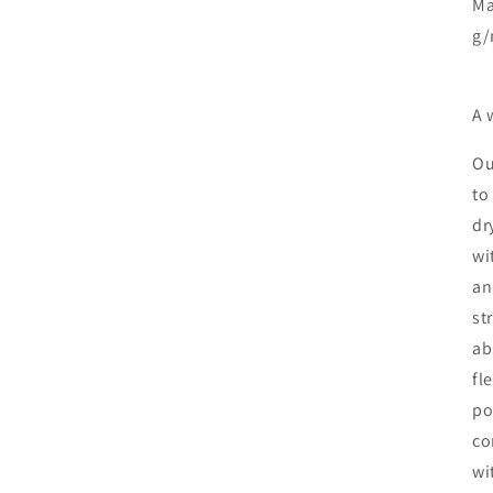
M
g
A 
Ou
to
dr
wi
an
st
ab
fl
po
co
wi