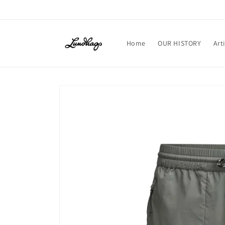
コンテ
ンツに
進む
Home
OUR HISTORY
Art
商品情
報にス
キップ