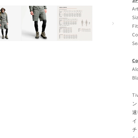
S
Ar
Si
Fi
Co
Se
Co
Al
Bl
Ti
ン
速
イ
チ