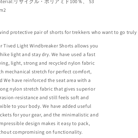
aterial:リサイクル・ポリアミド100％、 53
/m2
wind protective pair of shorts for trekkers who want to go trul
r Tived Light Windbreaker Shorts allows you
 hike light and stay dry. We have used a fast
ying, light, strong and recycled nylon fabric
th mechanical stretch for perfect comfort,
d We have reinforced the seat area with a
rong nylon stretch fabric that gives superior
rasion-resistance and still feels soft and
exible to your body. We have added useful
ckets for your gear, and the minimalistic and
mpressible design makes it easy to pack,
thout compromising on functionality.