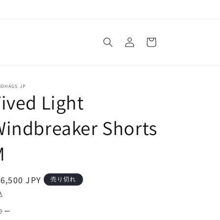
ロ
カ
グ
ー
イ
ト
ン
NDHAGS JP
ived Light
indbreaker Shorts
M
通
6,500 JPY
売り切れ
常
込
価
ラー
格