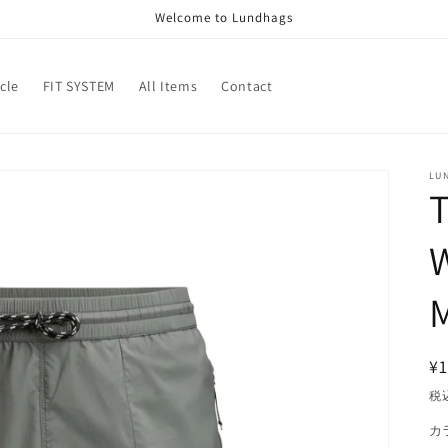
Welcome to Lundhags
icle
FIT SYSTEM
All Items
Contact
LU
T
W
¥1
税
カ