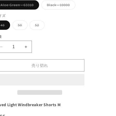
バ
バ
Aloe Green - 63310
Black - 10000
リ
リ
エ
エ
ー
ー
イズ
シ
シ
ョ
ョ
バ
バ
バ
48
50
52
ン
ン
リ
リ
リ
は
は
エ
エ
エ
売
売
ー
ー
ー
量
り
り
シ
シ
シ
切
切
ョ
ョ
ョ
れ
れ
ン
ン
ン
て
て
Tived
Tived
は
は
は
い
い
売
売
売
Light
Light
る
る
り
り
り
か
か
Windbreaker
Windbreaker
切
切
切
販
販
れ
れ
れ
Shorts
Shorts
売り切れ
売
売
て
て
て
で
で
M
M
い
い
い
き
き
る
る
る
の
の
ま
ま
か
か
か
せ
せ
数
数
販
販
販
ん
ん
売
売
売
量
量
で
で
で
き
き
き
を
を
ま
ま
ま
せ
せ
せ
減
増
ved Light Windbreaker Shorts M
ん
ん
ん
ら
や
す
す