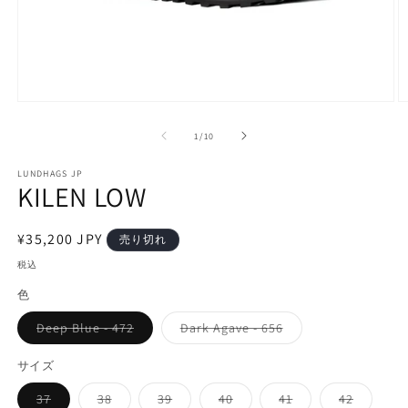
モ
ー
の
1
/
10
ダ
ル
で
LUNDHAGS JP
KILEN LOW
メ
デ
ィ
通
¥35,200 JPY
ア
売り切れ
(1)
(2
常
税込
を
価
開
色
く
格
バ
バ
Deep Blue - 472
Dark Agave - 656
リ
リ
エ
エ
ー
ー
サイズ
シ
シ
ョ
ョ
バ
バ
バ
バ
バ
バ
37
38
39
40
41
42
ン
ン