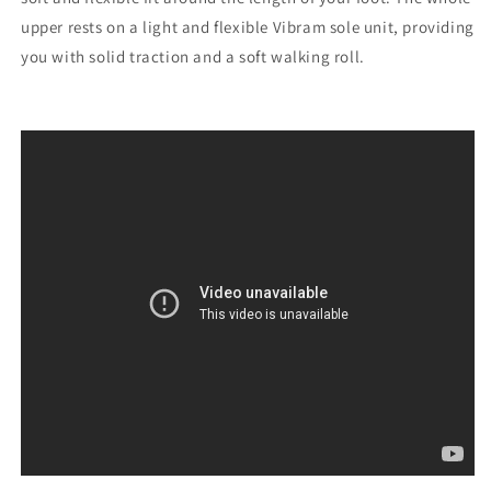
upper rests on a light and flexible Vibram sole unit, providing
you with solid traction and a soft walking roll.