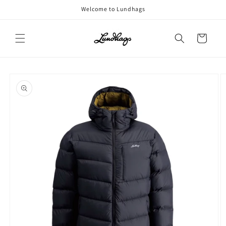
コンテ
Welcome to Lundhags
ンツに
進む
カ
ー
ト
商品情
報にス
キップ