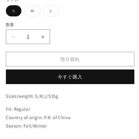
は
は
シ
売
売
ョ
バ
バ
バ
S
M
L
り
り
ン
リ
リ
リ
切
切
は
エ
エ
エ
れ
れ
売
ー
ー
ー
て
て
数量
り
シ
シ
シ
い
い
切
ョ
ョ
ョ
る
る
れ
ン
ン
ン
か
か
て
Fulu
Fulu
は
は
は
販
販
い
売
売
売
Down
Down
売
売
る
り
り
り
で
で
か
Hooded
Hooded
切
切
切
き
き
販
れ
れ
れ
Jacket
Jacket
売り切れ
ま
ま
売
て
て
て
せ
せ
で
M
M
い
い
い
ん
ん
き
る
る
る
の
の
ま
か
か
か
今すぐ購入
せ
数
数
販
販
販
ん
売
売
売
量
量
で
で
で
き
き
き
を
を
Sizes/weight: S,M,L/535g
ま
ま
ま
せ
せ
せ
減
増
ん
ん
ん
Fit: Regular
ら
や
す
す
Country of origin: P.R. of China
Season: Fall/Winter