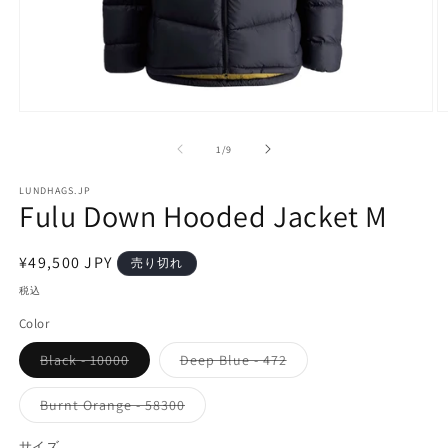
モ
ー
の
1
/
9
ダ
ル
で
LUNDHAGS.JP
Fulu Down Hooded Jacket M
メ
デ
ィ
通
¥49,500 JPY
ア
売り切れ
(1)
(2
常
税込
を
価
開
Color
く
格
バ
バ
Black - 10000
Deep Blue - 472
リ
リ
エ
エ
ー
ー
バ
Burnt Orange - 58300
シ
シ
リ
ョ
ョ
エ
ン
ン
ー
サイズ