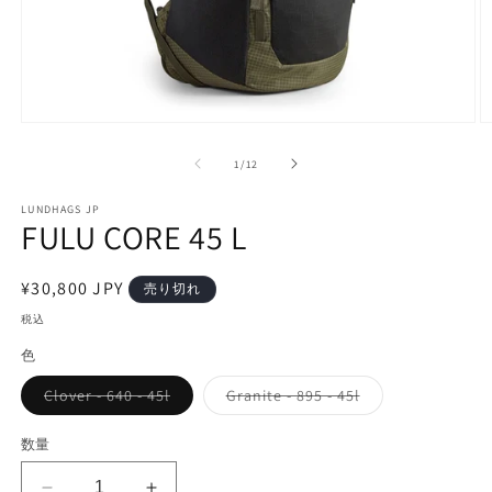
モ
ー
の
1
/
12
ダ
ル
で
LUNDHAGS JP
FULU CORE 45 L
メ
デ
ィ
通
¥30,800 JPY
ア
売り切れ
(1)
(2
常
税込
を
価
開
色
く
格
バ
バ
Clover - 640 - 45l
Granite - 895 - 45l
リ
リ
エ
エ
ー
ー
数量
シ
シ
ョ
ョ
ン
ン