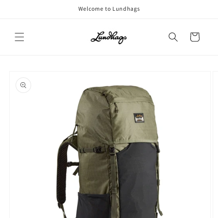
コンテ
Welcome to Lundhags
ンツに
進む
カ
ー
ト
商品情
報にス
キップ