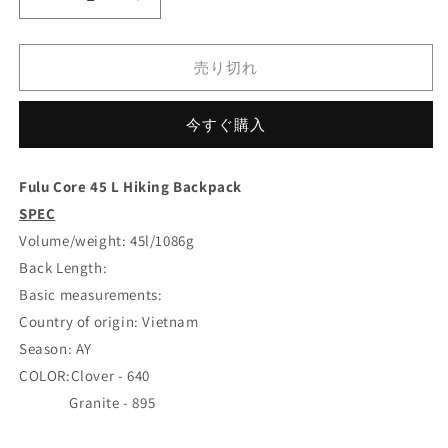
FULU
FULU
は
は
売
売
CORE
CORE
り
り
45
45
切
切
れ
れ
L
L
売り切れ
て
て
の
の
い
い
る
る
数
数
か
か
今すぐ購入
販
販
量
量
売
売
を
を
で
で
き
き
減
増
Fulu Core 45 L Hiking Backpack
ま
ま
せ
せ
ら
や
SPEC
ん
ん
す
す
Volume/weight: 45l/1086g
Back Length:
Basic measurements:
Country of origin: Vietnam
Season: AY
COLOR:
Clover - 640
Granite - 895